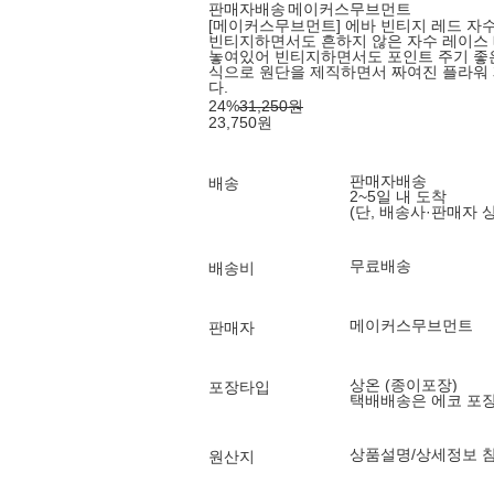
판매자배송
메이커스무브먼트
[메이커스무브먼트] 에바 빈티지 레드 자수 
빈티지하면서도 흔하지 않은 자수 레이스 
놓여있어 빈티지하면서도 포인트 주기 좋
식으로 원단을 제직하면서 짜여진 플라워
다.
24
%
31,250
원
23,750
원
판매자배송
배송
2~5일 내 도착
(단, 배송사·판매자 
무료배송
배송비
메이커스무브먼트
판매자
상온 (종이포장)
포장타입
택배배송은 에코 포
상품설명/상세정보 
원산지