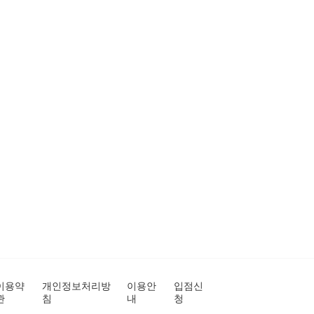
이용약
개인정보처리방
이용안
입점신
관
침
내
청