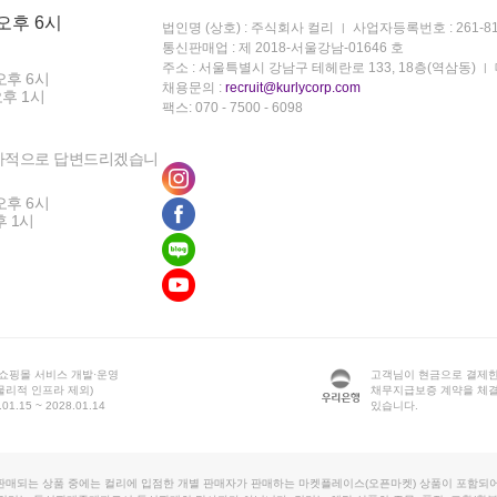
 오후 6시
법인명 (상호) : 주식회사 컬리
사업자등록번호 : 261-81
통신판매업 : 제 2018-서울강남-01646 호
주소 : 서울특별시 강남구 테헤란로 133, 18층(역삼동)
오후 6시
채용문의 :
recruit@kurlycorp.com
오후 1시
팩스: 070 - 7500 - 6098
차적으로 답변드리겠습니
오후 6시
후 1시
 쇼핑몰 서비스 개발·운영
고객님이 현금으로 결제한
물리적 인프라 제외)
채무지급보증 계약을 체
1.15 ~ 2028.01.14
있습니다.
판매되는 상품 중에는 컬리에 입점한 개별 판매자가 판매하는 마켓플레이스(오픈마켓) 상품이 포함되어