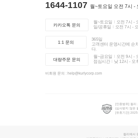
1644-1107
월~토요일 오전 7시 -
월~토요일
오전 7시 - 
카카오톡 문의
일/공휴일
오전 7시 - 
365일
1:1 문의
고객센터 운영시간에 순
다.
월~금요일
오전 9시 - 
대량주문 문의
점심시간
낮 12시 - 오
비회원 문의 :
help@kurlycorp.com
[인증범위] 컬리
(심사받지 않은 
[유효기간] 2025.0
컬리에서 