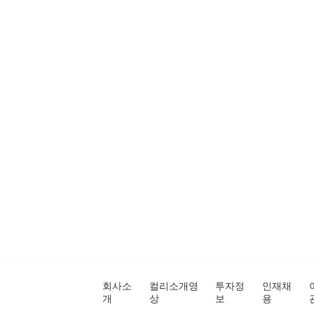
회사소
컬리소개영
투자정
인재채
개
상
보
용