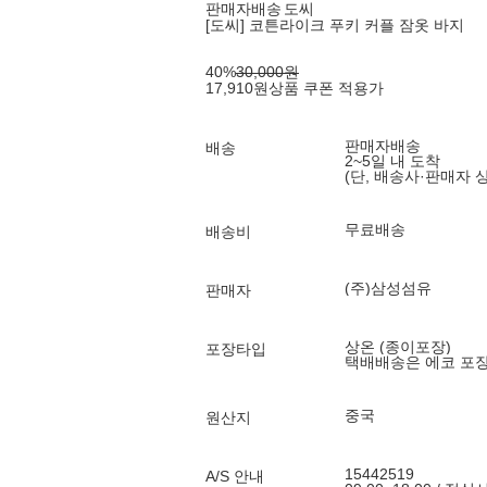
판매자배송
도씨
[도씨] 코튼라이크 푸키 커플 잠옷 바지
40
%
30,000
원
17,910
원
상품 쿠폰 적용가
판매자배송
배송
2~5일 내 도착
(단, 배송사·판매자 
무료배송
배송비
(주)삼성섬유
판매자
상온 (종이포장)
포장타입
택배배송은 에코 포
중국
원산지
15442519
A/S 안내