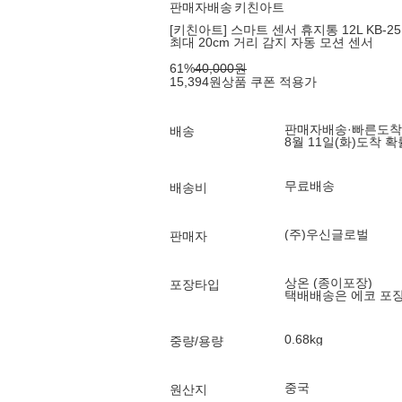
판매자배송
키친아트
[키친아트] 스마트 센서 휴지통 12L KB-2512
최대 20cm 거리 감지 자동 모션 센서
61
%
40,000
원
15,394
원
상품 쿠폰 적용가
판매자배송
·
빠른도착
배송
8월 11일(화)
도착 
무료배송
배송비
(주)우신글로벌
판매자
상온 (종이포장)
포장타입
택배배송은 에코 포
0.68kg
중량/용량
중국
원산지