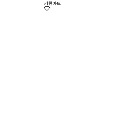
키친아트
+14% 쿠폰