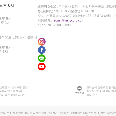
 오후 6시
법인명 (상호) : 주식회사 컬리
사업자등록번호 : 261-81
통신판매업 : 제 2018-서울강남-01646 호
주소 : 서울특별시 강남구 테헤란로 133, 18층(역삼동)
오후 6시
채용문의 :
recruit@kurlycorp.com
오후 1시
팩스: 070 - 7500 - 6098
차적으로 답변드리겠습니
오후 6시
후 1시
 쇼핑몰 서비스 개발·운영
고객님이 현금으로 결제한
물리적 인프라 제외)
채무지급보증 계약을 체
1.15 ~ 2028.01.14
있습니다.
판매되는 상품 중에는 컬리에 입점한 개별 판매자가 판매하는 마켓플레이스(오픈마켓) 상품이 포함되어