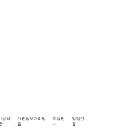
이용약
개인정보처리방
이용안
입점신
관
침
내
청