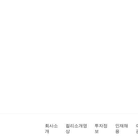
회사소
컬리소개영
투자정
인재채
개
상
보
용