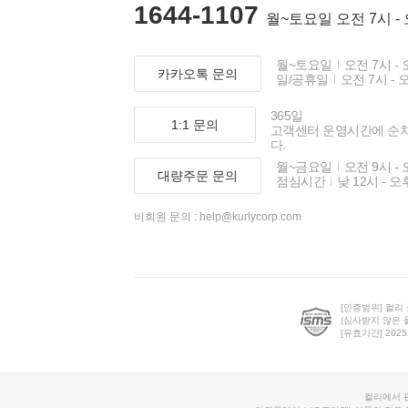
1644-1107
월~토요일 오전 7시 -
월~토요일
오전 7시 - 
카카오톡 문의
일/공휴일
오전 7시 - 
365일
1:1 문의
고객센터 운영시간에 순
다.
월~금요일
오전 9시 - 
대량주문 문의
점심시간
낮 12시 - 오
비회원 문의 :
help@kurlycorp.com
[인증범위] 컬리
(심사받지 않은 
[유효기간] 2025.0
컬리에서 