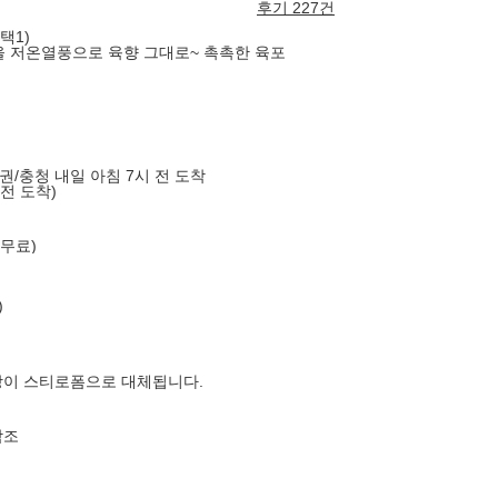
후기 227건
택1)
육을 저온열풍으로 육향 그대로~ 촉촉한 육포
도권/충청 내일 아침 7시 전 도착
 전 도착)
 무료)
)
장이 스티로폼으로 대체됩니다.
참조