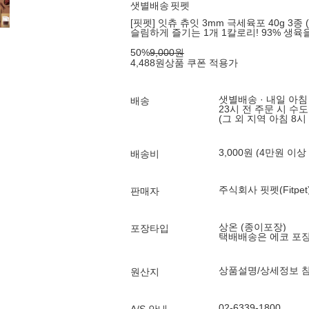
샛별배송
핏펫
[핏펫] 잇츄 츄잇 3mm 극세육포 40g 3종 (
슬림하게 즐기는 1개 1칼로리! 93% 생
50
%
9,000
원
4,488
원
상품 쿠폰 적용가
샛별배송 · 내일 아침
배송
23시 전 주문 시 수
(그 외 지역 아침 8시
3,000원 (4만원 이상
배송비
주식회사 핏펫(Fitpet
판매자
상온 (종이포장)
포장타입
택배배송은 에코 포
상품설명/상세정보 
원산지
02-6339-1800