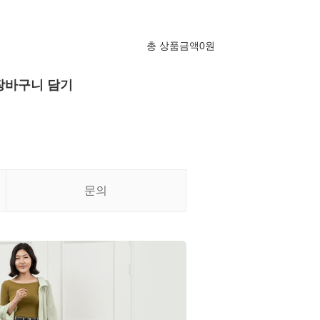
총 상품금액
0
원
장바구니 담기
문의