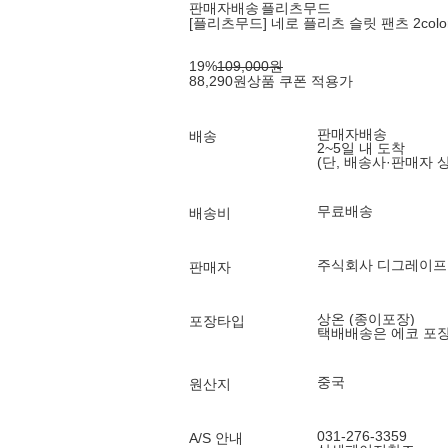
판매자배송
플리츠무드
[플리츠무드] 네로 플리츠 슬릿 팬츠 2color
19
%
109,000
원
88,290
원
상품 쿠폰 적용가
판매자배송
배송
2~5일 내 도착
(단, 배송사·판매자 
무료배송
배송비
주식회사 디그레이프
판매자
상온 (종이포장)
포장타입
택배배송은 에코 포
중국
원산지
031-276-3359
A/S 안내