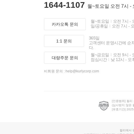
1644-1107
월~토요일 오전 7시 -
월~토요일
오전 7시 - 
카카오톡 문의
일/공휴일
오전 7시 - 
365일
1:1 문의
고객센터 운영시간에 순
다.
월~금요일
오전 9시 - 
대량주문 문의
점심시간
낮 12시 - 오
비회원 문의 :
help@kurlycorp.com
[인증범위] 컬리
(심사받지 않은 
[유효기간] 2025.0
컬리에서 