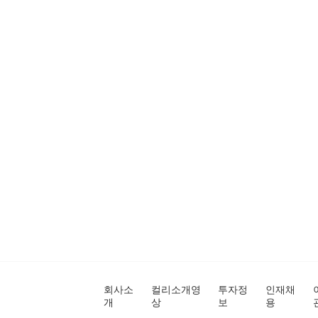
회사소
컬리소개영
투자정
인재채
개
상
보
용