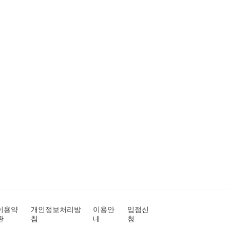
이용약
개인정보처리방
이용안
입점신
관
침
내
청