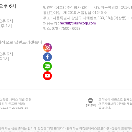
 오후 6시
법인명 (상호) : 주식회사 컬리
사업자등록번호 : 261-81
통신판매업 : 제 2018-서울강남-01646 호
주소 : 서울특별시 강남구 테헤란로 133, 18층(역삼동)
오후 6시
채용문의 :
recruit@kurlycorp.com
오후 1시
팩스: 070 - 7500 - 6098
차적으로 답변드리겠습니
오후 6시
후 1시
 쇼핑몰 서비스 개발·운영
고객님이 현금으로 결제한
물리적 인프라 제외)
채무지급보증 계약을 체
1.15 ~ 2028.01.14
있습니다.
판매되는 상품 중에는 컬리에 입점한 개별 판매자가 판매하는 마켓플레이스(오픈마켓) 상품이 포함되어