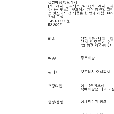
샛별배송
펫프레시
[펫프레시] 간식세트 (8개) (펫프레시 간식
하나씩 맛보는 펫프레시 간식 라인업 고민
트 펫프레시 전 제품을 한 번에 체험 100
간식 구성
14
%
61,000
원
52,200
원
샛별배송 · 내일 아침
배송
23시 전 주문 시 수
(그 외 지역 아침 8시
무료배송
배송비
펫프레시 주식회사
판매자
상온 (종이포장)
포장타입
택배배송은 에코 포
상세페이지 참조
중량/용량