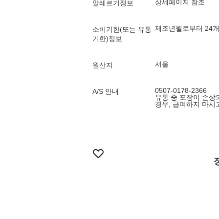
상세페이지 참조
알레르기정보
제조년월로부터 24
소비기한(또는 유통
기한)정보
서울
원산지
0507-0178-2366
A/S 안내
유통 중 포장이 손상
경우, 급여하지 마시