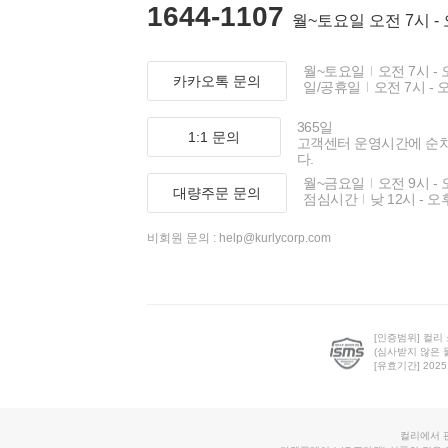
1644-1107
월~토요일 오전 7시 -
월~토요일
오전 7시 - 
카카오톡 문의
일/공휴일
오전 7시 - 
365일
1:1 문의
고객센터 운영시간에 순
다.
월~금요일
오전 9시 - 
대량주문 문의
점심시간
낮 12시 - 오
비회원 문의 :
help@kurlycorp.com
[인증범위] 컬리
(심사받지 않은 
[유효기간] 2025.0
컬리에서 