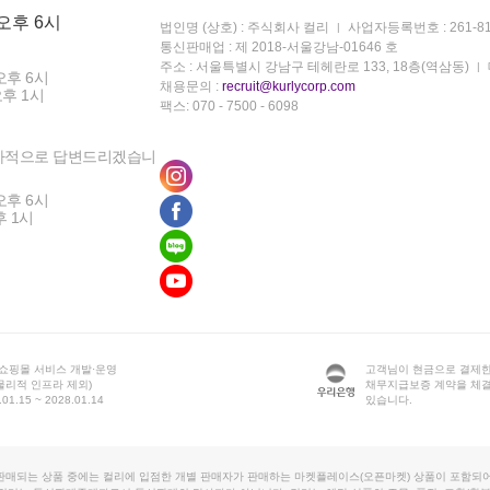
 오후 6시
법인명 (상호) : 주식회사 컬리
사업자등록번호 : 261-81
통신판매업 : 제 2018-서울강남-01646 호
주소 : 서울특별시 강남구 테헤란로 133, 18층(역삼동)
오후 6시
채용문의 :
recruit@kurlycorp.com
오후 1시
팩스: 070 - 7500 - 6098
차적으로 답변드리겠습니
오후 6시
후 1시
 쇼핑몰 서비스 개발·운영
고객님이 현금으로 결제한
물리적 인프라 제외)
채무지급보증 계약을 체
1.15 ~ 2028.01.14
있습니다.
판매되는 상품 중에는 컬리에 입점한 개별 판매자가 판매하는 마켓플레이스(오픈마켓) 상품이 포함되어