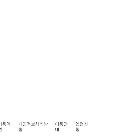
이용약
개인정보처리방
이용안
입점신
관
침
내
청