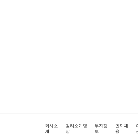
회사소
컬리소개영
투자정
인재채
개
상
보
용