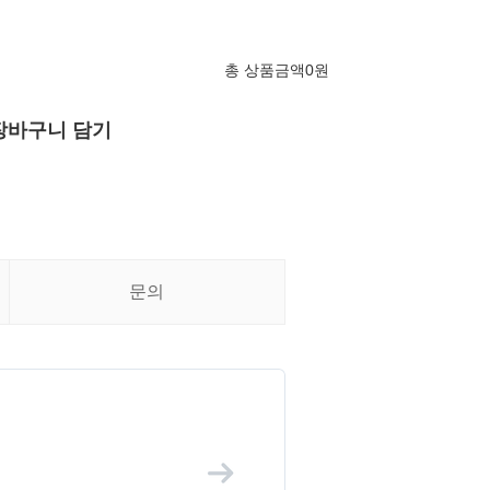
총 상품금액
0
원
장바구니 담기
문의