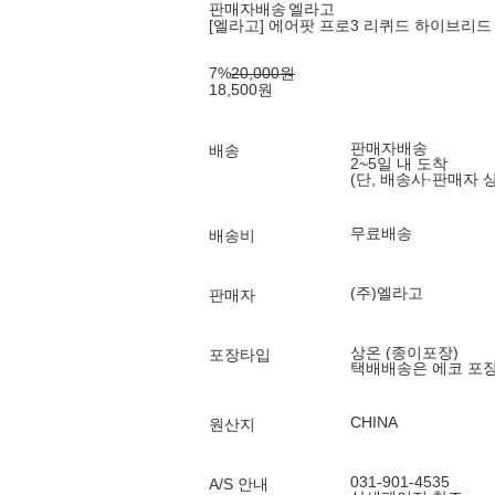
판매자배송
엘라고
[엘라고] 에어팟 프로3 리퀴드 하이브리드 
7
%
20,000
원
18,500
원
판매자배송
배송
2~5일 내 도착
(단, 배송사·판매자 
무료배송
배송비
(주)엘라고
판매자
상온 (종이포장)
포장타입
택배배송은 에코 포
CHINA
원산지
031-901-4535
A/S 안내