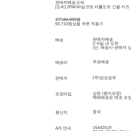
판매자배송
도씨
[도씨] 2PACK/실크핏 리틀도트 긴팔 키즈
40
%
94,000
원
55,710
원
상품 쿠폰 적용가
판매자배송
배송
2~5일 내 도착
(단, 배송사·판매자 
무료배송
배송비
(주)삼성섬유
판매자
상온 (종이포장)
포장타입
택배배송은 에코 포
중국
원산지
15442519
A/S 안내