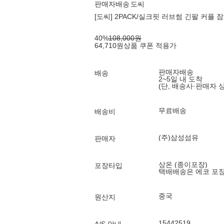
판매자배송
도씨
[도씨] 2PACK/실크핏 러브썸 긴팔 커플 
40
%
108,000
원
64,710
원
상품 쿠폰 적용가
판매자배송
배송
2~5일 내 도착
(단, 배송사·판매자 
무료배송
배송비
(주)삼성섬유
판매자
상온 (종이포장)
포장타입
택배배송은 에코 포
중국
원산지
15442519