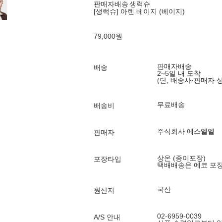
판매자배송
생럭슈
[생럭슈] 아렌 베이지 (베이지)
79,000
원
판매자배송
배송
2~5일 내 도착
(단, 배송사·판매자 
무료배송
배송비
주식회사 에스엘엘
판매자
상온 (종이포장)
포장타입
택배배송은 에코 포
국산
원산지
02-6959-0039
A/S 안내