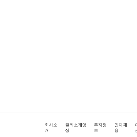
회사소
컬리소개영
투자정
인재채
개
상
보
용