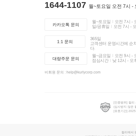
1644-1107
월~토요일 오전 7시 -
월~토요일
오전 7시 - 
카카오톡 문의
일/공휴일
오전 7시 - 
365일
1:1 문의
고객센터 운영시간에 순
다.
월~금요일
오전 9시 - 
대량주문 문의
점심시간
낮 12시 - 오
비회원 문의 :
help@kurlycorp.com
[인증범위] 컬리
(심사받지 않은 
[유효기간] 2025.0
컬리에서 