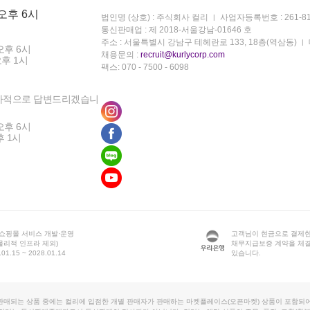
 오후 6시
법인명 (상호) : 주식회사 컬리
사업자등록번호 : 261-81
통신판매업 : 제 2018-서울강남-01646 호
주소 : 서울특별시 강남구 테헤란로 133, 18층(역삼동)
오후 6시
채용문의 :
recruit@kurlycorp.com
오후 1시
팩스: 070 - 7500 - 6098
차적으로 답변드리겠습니
오후 6시
후 1시
 쇼핑몰 서비스 개발·운영
고객님이 현금으로 결제한
물리적 인프라 제외)
채무지급보증 계약을 체
1.15 ~ 2028.01.14
있습니다.
판매되는 상품 중에는 컬리에 입점한 개별 판매자가 판매하는 마켓플레이스(오픈마켓) 상품이 포함되어