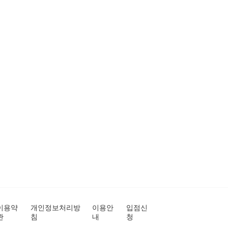
이용약
개인정보처리방
이용안
입점신
관
침
내
청