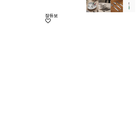
멤버스20%쿠폰
장듀보