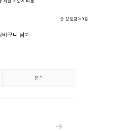
쟁 해결 기준에 따름
총 상품금액
0
원
장바구니 담기
문의