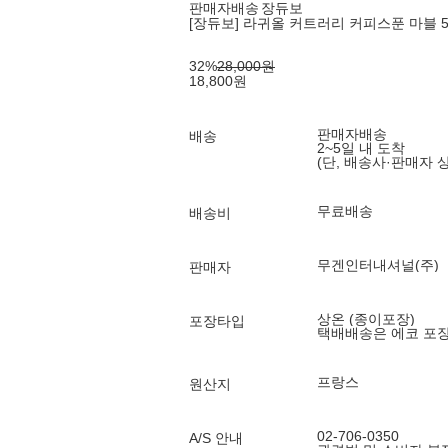
판매자배송
장듀보
[장듀보] 라귀올 커트러리 커피스푼 마블 5
32
%
28,000
원
18,800
원
판매자배송
배송
2~5일 내 도착
(단, 배송사·판매자 
무료배송
배송비
무겐인터내셔널(주)
판매자
상온 (종이포장)
포장타입
택배배송은 에코 포
프랑스
원산지
02-706-0350
A/S 안내