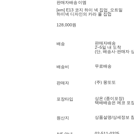
판매자배송
이엠
[em] E13 코지 하이 넥 집업_오트밀
하이넥 디자인의 카라 풀 집업
128,000
원
판매자배송
배송
2~5일 내 도착
(단, 배송사·판매자 
무료배송
배송비
(주) 몽또또
판매자
상온 (종이포장)
포장타입
택배배송은 에코 포
상품설명/상세정보 
원산지
02-511-0325