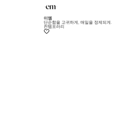
이엠
단순함을 고귀하게, 매일을 정제되게.
컨템포러리