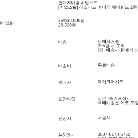
판매자배송
비덜스트
[비덜스트] 레오파드 베이직 헤어밴드 2종 
25
%
38,000
원
링 잡화
28,500
원
판매자배송
배송
2~5일 내 도착
(단, 배송사·판매자 
무료배송
배송비
메이크어히트
판매자
상온 (종이포장)
포장타입
택배배송은 에코 포
서울시
원산지
0507-0178-6760
A/S 안내