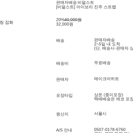
판매자배송
비덜스트
[비덜스트] 아이보리 진주 스트랩
20
%
40,000
원
링 잡화
32,000
원
판매자배송
배송
2~5일 내 도착
(단, 배송사·판매자 
무료배송
배송비
메이크어히트
판매자
상온 (종이포장)
포장타입
택배배송은 에코 포
서울시
원산지
0507-0178-6760
A/S 안내