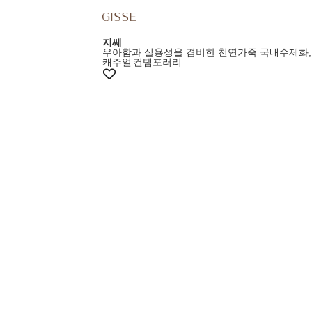
지쎄
우아함과 실용성을 겸비한 천연가죽 국내수제화,
캐주얼
컨템포러리