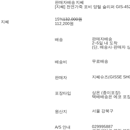
판매자배송
지쎄
[지쎄] 천연가죽 포비 양털 슬리퍼 GIS-4529
15
%
132,000
원
 지쎄
112,200
원
판매자배송
배송
2~5일 내 도착
(단, 배송사·판매자 
무료배송
배송비
지쎄슈즈(GISSE SH
판매자
상온 (종이포장)
포장타입
택배배송은 에코 포
서울 강북구
원산지
029995887
A/S 안내