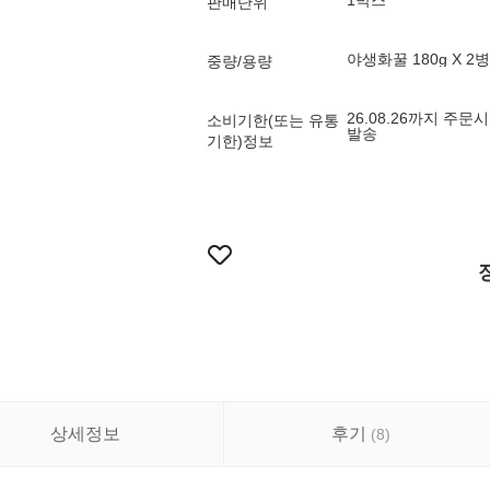
1박스
판매단위
야생화꿀 180g X 2병
중량/용량
26.08.26까지 주문
소비기한(또는 유통
발송
기한)정보
상세정보
후기
(
8
)