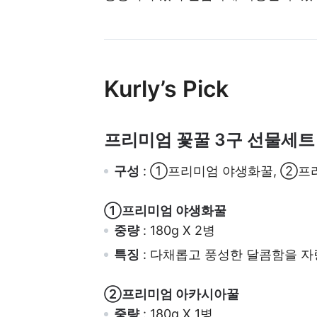
Kurly’s Pick
프리미엄 꽃꿀 3구 선물세트
구성
: ①프리미엄 야생화꿀, ②프
①프리미엄 야생화꿀
중량
: 180g X 2병
특징
: 다채롭고 풍성한 달콤함을 자
②프리미엄 아카시아꿀
중량
: 180g X 1병