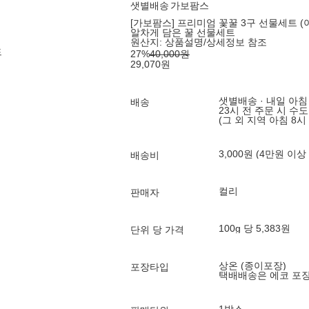
샛별배송
가보팜스
[가보팜스] 프리미엄 꽃꿀 3구 선물세트 (야
알차게 담은 꿀 선물세트
원산지:
상품설명/상세정보 참조
드
27
%
40,000
원
29,070
원
샛별배송 · 내일 아침
배송
23시 전 주문 시 수
(그 외 지역 아침 8시
3,000원 (4만원 이상
배송비
컬리
판매자
100g 당 5,383원
단위 당 가격
상온 (종이포장)
포장타입
택배배송은 에코 포