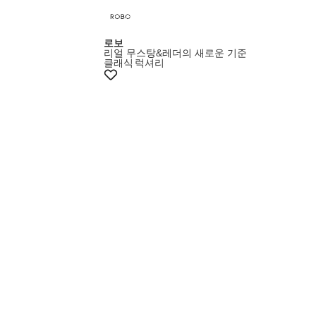
로보
리얼 무스탕&레더의 새로운 기준
클래식
럭셔리