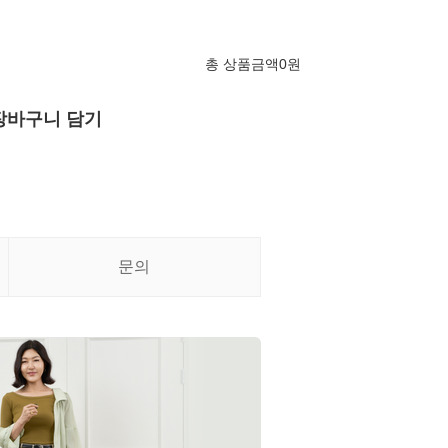
총 상품금액
0
원
장바구니 담기
문의