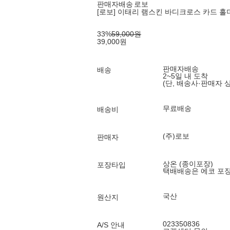
판매자배송
로보
[로보] 이태리 램스킨 바디크로스 카드 홀
33
%
59,000
원
39,000
원
판매자배송
배송
2~5일 내 도착
(단, 배송사·판매자 
무료배송
배송비
(주)로보
판매자
상온 (종이포장)
포장타입
택배배송은 에코 포
국산
원산지
023350836
A/S 안내