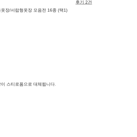
후기 2건
옷장/서랍형옷장 모음전 16종 (택1)
장이 스티로폼으로 대체됩니다.