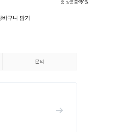
총 상품금액
0
원
장바구니 담기
문의