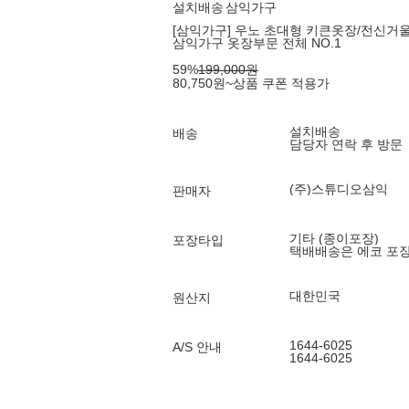
설치배송
삼익가구
[삼익가구] 우노 초대형 키큰옷장/전신거울
삼익가구 옷장부문 전체 NO.1
59
%
199,000
원
80,750
원
~
상품 쿠폰 적용가
설치배송
배송
담당자 연락 후 방문
(주)스튜디오삼익
판매자
기타 (종이포장)
포장타입
택배배송은 에코 포
대한민국
원산지
1644-6025
A/S 안내
1644-6025