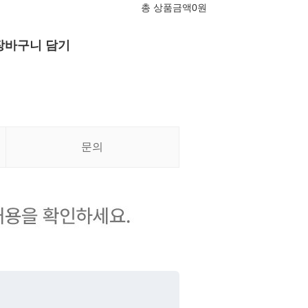
총 상품금액
0
원
장바구니 담기
문의