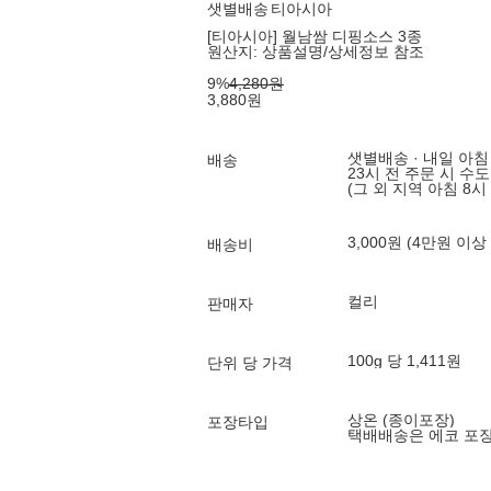
샛별배송
티아시아
[티아시아] 월남쌈 디핑소스 3종
원산지:
상품설명/상세정보 참조
9
%
4,280
원
3,880
원
샛별배송 · 내일 아침
배송
23시 전 주문 시 수
(그 외 지역 아침 8시
3,000원 (4만원 이상
배송비
컬리
판매자
100g 당 1,411원
단위 당 가격
상온 (종이포장)
포장타입
택배배송은 에코 포