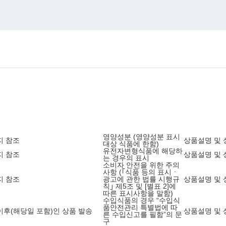
영양성분 (영양성분 표시
지 참조
상품설명 및 
대상 식품에 한함)
유전자변형식품에 해당하
지 참조
상품설명 및 
는 경우의 표시
소비자 안전을 위한 주의
사항 (｢식품 등의 표시ㆍ
지 참조
광고에 관한 법률 시행규
상품설명 및 
칙｣ 제5조 및 [별표 2]에
따른 표시사항을 말함)
수입식품의 경우 “수입식
품안전관리 특별법에 따
0 이후(해당일 포함)인 상품 발송
상품설명 및 
른 수입신고를 필함”의 문
구