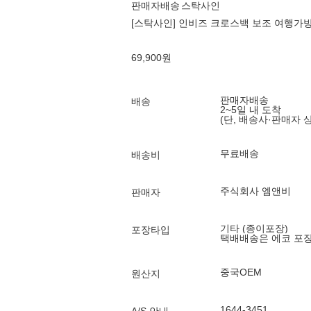
판매자배송
스탁사인
[스탁사인] 인비즈 크로스백 보조 여행가
69,900
원
판매자배송
배송
2~5일 내 도착
(단, 배송사·판매자 
무료배송
배송비
주식회사 엠앤비
판매자
기타 (종이포장)
포장타입
택배배송은 에코 포
중국OEM
원산지
1644-3451