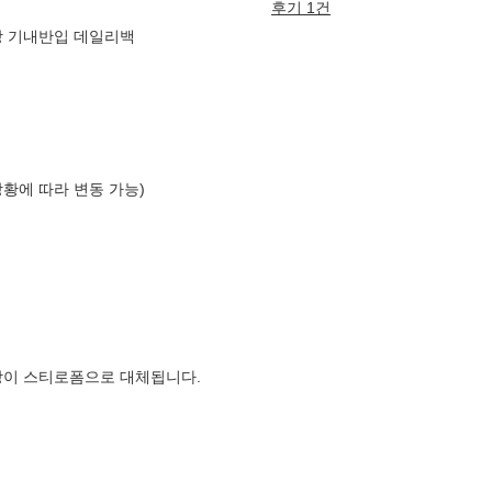
후기 1건
방 기내반입 데일리백
상황에 따라 변동 가능)
장이 스티로폼으로 대체됩니다.