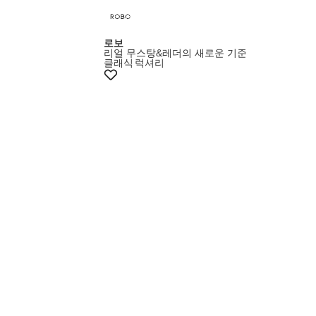
로보
리얼 무스탕&레더의 새로운 기준
클래식
럭셔리