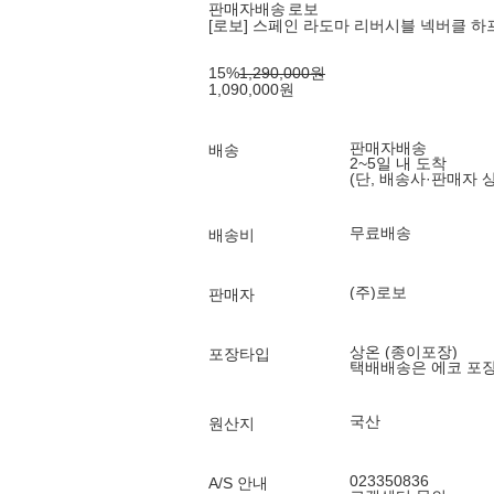
판매자배송
로보
[로보] 스페인 라도마 리버시블 넥버클 하
15
%
1,290,000
원
1,090,000
원
판매자배송
배송
2~5일 내 도착
(단, 배송사·판매자 
무료배송
배송비
(주)로보
판매자
상온 (종이포장)
포장타입
택배배송은 에코 포
국산
원산지
023350836
A/S 안내