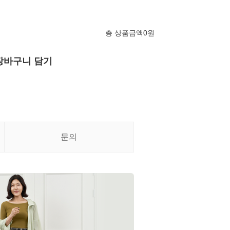
총 상품금액
0
원
장바구니 담기
문의