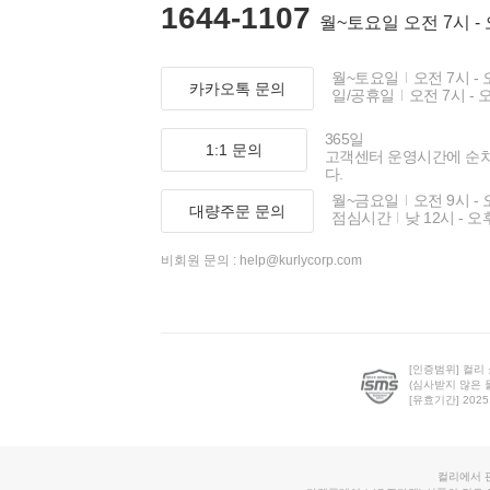
1644-1107
월~토요일 오전 7시 -
월~토요일
오전 7시 - 
카카오톡 문의
일/공휴일
오전 7시 - 
365일
1:1 문의
고객센터 운영시간에 순
다.
월~금요일
오전 9시 - 
대량주문 문의
점심시간
낮 12시 - 오
비회원 문의 :
help@kurlycorp.com
[인증범위] 컬리
(심사받지 않은 
[유효기간] 2025.0
컬리에서 