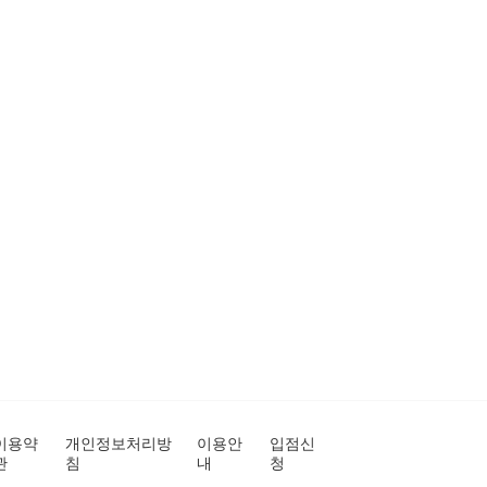
이용약
개인정보처리방
이용안
입점신
관
침
내
청