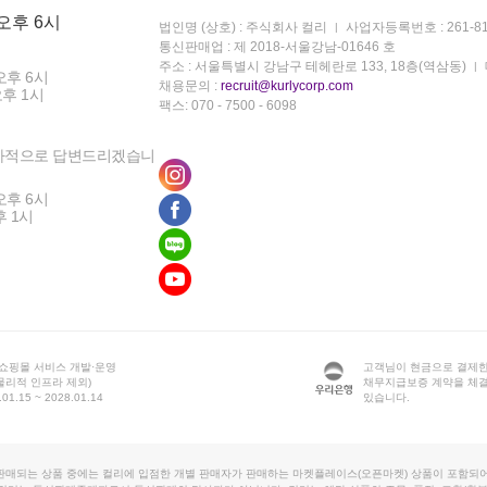
 오후 6시
법인명 (상호) : 주식회사 컬리
사업자등록번호 : 261-81
통신판매업 : 제 2018-서울강남-01646 호
주소 : 서울특별시 강남구 테헤란로 133, 18층(역삼동)
오후 6시
채용문의 :
recruit@kurlycorp.com
오후 1시
팩스: 070 - 7500 - 6098
차적으로 답변드리겠습니
오후 6시
후 1시
 쇼핑몰 서비스 개발·운영
고객님이 현금으로 결제한
물리적 인프라 제외)
채무지급보증 계약을 체
1.15 ~ 2028.01.14
있습니다.
판매되는 상품 중에는 컬리에 입점한 개별 판매자가 판매하는 마켓플레이스(오픈마켓) 상품이 포함되어