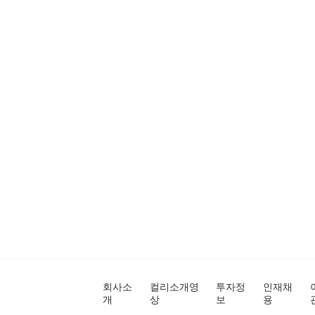
회사소
컬리소개영
투자정
인재채
개
상
보
용