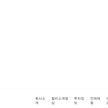
회사소
컬리소개영
투자정
인재채
개
상
보
용