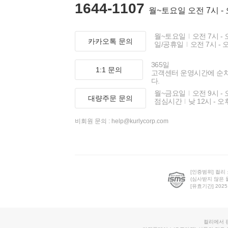
1644-1107
월~토요일 오전 7시 -
월~토요일
오전 7시 - 
카카오톡 문의
일/공휴일
오전 7시 - 
365일
1:1 문의
고객센터 운영시간에 순
다.
월~금요일
오전 9시 - 
대량주문 문의
점심시간
낮 12시 - 오
비회원 문의 :
help@kurlycorp.com
[인증범위] 컬리
(심사받지 않은 
[유효기간] 2025.0
컬리에서 