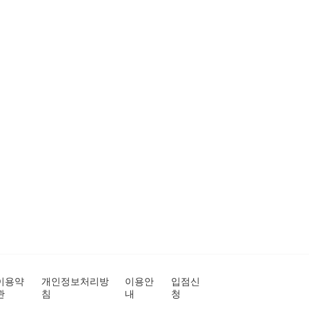
이용약
개인정보처리방
이용안
입점신
관
침
내
청