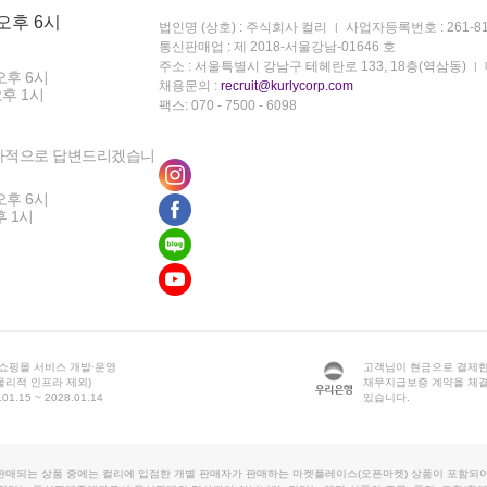
 오후 6시
법인명 (상호) : 주식회사 컬리
사업자등록번호 : 261-81
통신판매업 : 제 2018-서울강남-01646 호
주소 : 서울특별시 강남구 테헤란로 133, 18층(역삼동)
오후 6시
채용문의 :
recruit@kurlycorp.com
오후 1시
팩스: 070 - 7500 - 6098
차적으로 답변드리겠습니
오후 6시
후 1시
 쇼핑몰 서비스 개발·운영
고객님이 현금으로 결제한
물리적 인프라 제외)
채무지급보증 계약을 체
1.15 ~ 2028.01.14
있습니다.
판매되는 상품 중에는 컬리에 입점한 개별 판매자가 판매하는 마켓플레이스(오픈마켓) 상품이 포함되어