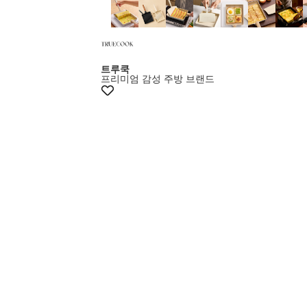
+15%쿠폰
트루쿡
프리미엄 감성 주방 브랜드