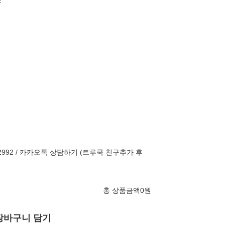
조
-2992 / 카카오톡 상담하기 (트루쿡 친구추가 후
총 상품금액
0
원
장바구니 담기