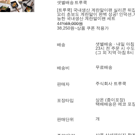
샛별배송
트루쿡
[트루쿡] 국내생산 계란말이팬 실리콘 뒤
요리 초보도 계란말이 완벽 성공! 인덕션
능한 국내생산 계란말이팬 세트
44
%
69,000
원
38,250
원
~
상품 쿠폰 적용가
샛별배송 · 내일 아침
배송
23시 전 주문 시 수
(그 외 지역 아침 8시
무료배송
배송비
주식회사 트루쿡
판매자
상온 (종이포장)
포장타입
택배배송은 에코 포
개
판매단위