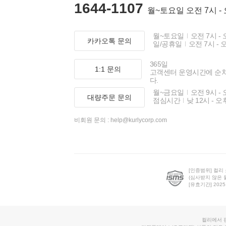
1644-1107
월~토요일 오전 7시 -
월~토요일
오전 7시 - 
카카오톡 문의
일/공휴일
오전 7시 - 
365일
1:1 문의
고객센터 운영시간에 순
다.
월~금요일
오전 9시 - 
대량주문 문의
점심시간
낮 12시 - 오
비회원 문의 :
help@kurlycorp.com
[인증범위] 컬리
(심사받지 않은 
[유효기간] 2025.0
컬리에서 