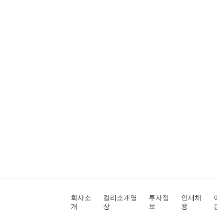
회사소
컬리소개영
투자정
인재채
개
상
보
용