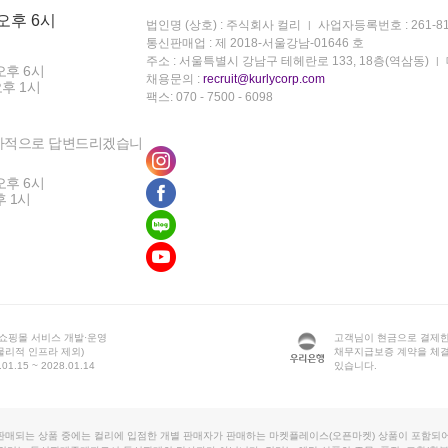
 오후 6시
법인명 (상호) : 주식회사 컬리
사업자등록번호 : 261-81
통신판매업 : 제 2018-서울강남-01646 호
주소 : 서울특별시 강남구 테헤란로 133, 18층(역삼동)
오후 6시
채용문의 :
recruit@kurlycorp.com
오후 1시
팩스: 070 - 7500 - 6098
차적으로 답변드리겠습니
오후 6시
후 1시
 쇼핑몰 서비스 개발·운영
고객님이 현금으로 결제한
물리적 인프라 제외)
채무지급보증 계약을 체
1.15 ~ 2028.01.14
있습니다.
판매되는 상품 중에는 컬리에 입점한 개별 판매자가 판매하는 마켓플레이스(오픈마켓) 상품이 포함되어