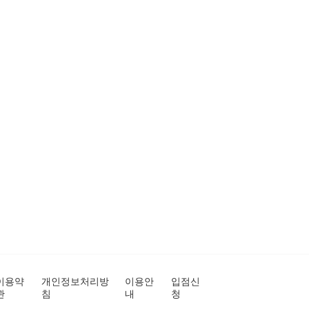
이용약
개인정보처리방
이용안
입점신
관
침
내
청