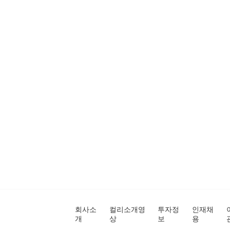
회사소
컬리소개영
투자정
인재채
개
상
보
용