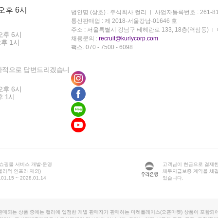
 오후 6시
법인명 (상호) : 주식회사 컬리
사업자등록번호 : 261-81
통신판매업 : 제 2018-서울강남-01646 호
주소 : 서울특별시 강남구 테헤란로 133, 18층(역삼동)
오후 6시
채용문의 :
recruit@kurlycorp.com
오후 1시
팩스: 070 - 7500 - 6098
차적으로 답변드리겠습니
오후 6시
후 1시
 쇼핑몰 서비스 개발·운영
고객님이 현금으로 결제한
물리적 인프라 제외)
채무지급보증 계약을 체
1.15 ~ 2028.01.14
있습니다.
판매되는 상품 중에는 컬리에 입점한 개별 판매자가 판매하는 마켓플레이스(오픈마켓) 상품이 포함되어