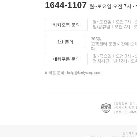
1644-1107
월~토요일 오전 7시 -
월~토요일
오전 7시 - 
카카오톡 문의
일/공휴일
오전 7시 - 
365일
1:1 문의
고객센터 운영시간에 순
다.
월~금요일
오전 9시 - 
대량주문 문의
점심시간
낮 12시 - 오
비회원 문의 :
help@kurlycorp.com
[인증범위] 컬리
(심사받지 않은 
[유효기간] 2025.0
컬리에서 