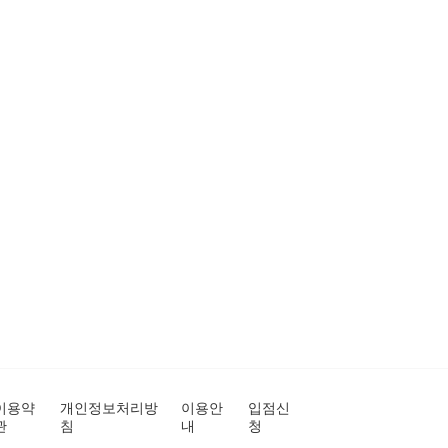
이용약
개인정보처리방
이용안
입점신
관
침
내
청