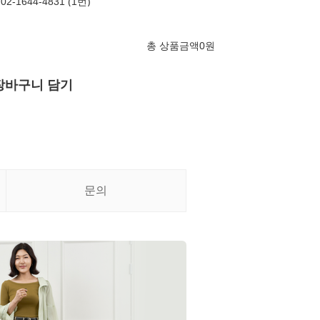
-1644-4831 (1번)
총 상품금액
0
원
장바구니 담기
문의