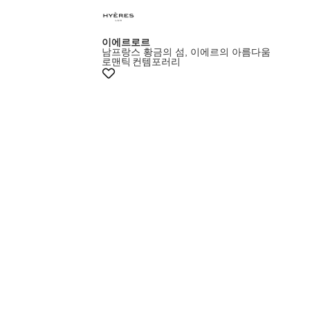
이에르로르
남프랑스 황금의 섬, 이에르의 아름다움
로맨틱
컨템포러리