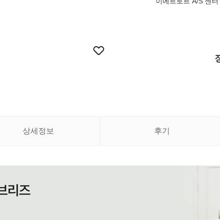
이에르로르 A/S 센터 02
상세정보
후기