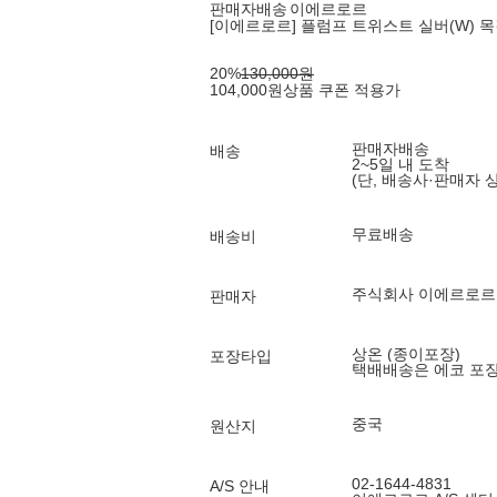
판매자배송
이에르로르
[이에르로르] 플럼프 트위스트 실버(W) 목
20
%
130,000
원
104,000
원
상품 쿠폰 적용가
판매자배송
배송
2~5일 내 도착
(단, 배송사·판매자 
무료배송
배송비
주식회사 이에르로
판매자
상온 (종이포장)
포장타입
택배배송은 에코 포
중국
원산지
02-1644-4831
A/S 안내