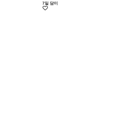
7일 담미
+10%쿠폰