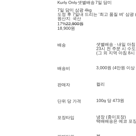
Kurly Only
샛별배송
7일 담미
7일 담미 삼광 4kg
도정 후 7일내 드리는 '최고 품질 벼' 삼광 
원산지:
국산
17
%
22,900
원
18,900
원
샛별배송 · 내일 아침
배송
23시 전 주문 시 수
(그 외 지역 아침 8시
3,000원 (4만원 이상
배송비
컬리
판매자
100g 당 473원
단위 당 가격
냉장 (종이포장)
포장타입
택배배송은 에코 포