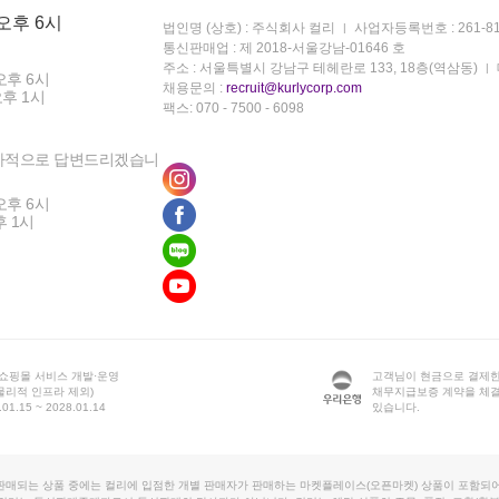
 오후 6시
법인명 (상호) : 주식회사 컬리
사업자등록번호 : 261-81
통신판매업 : 제 2018-서울강남-01646 호
주소 : 서울특별시 강남구 테헤란로 133, 18층(역삼동)
오후 6시
채용문의 :
recruit@kurlycorp.com
오후 1시
팩스: 070 - 7500 - 6098
차적으로 답변드리겠습니
오후 6시
후 1시
 쇼핑몰 서비스 개발·운영
고객님이 현금으로 결제한
물리적 인프라 제외)
채무지급보증 계약을 체
1.15 ~ 2028.01.14
있습니다.
판매되는 상품 중에는 컬리에 입점한 개별 판매자가 판매하는 마켓플레이스(오픈마켓) 상품이 포함되어