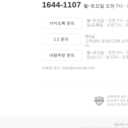
1644-1107
월~토요일 오전 7시 -
월~토요일
오전 7시 - 
카카오톡 문의
일/공휴일
오전 7시 - 
365일
1:1 문의
고객센터 운영시간에 순
다.
월~금요일
오전 9시 - 
대량주문 문의
점심시간
낮 12시 - 오
비회원 문의 :
help@kurlycorp.com
[인증범위] 컬리
(심사받지 않은 
[유효기간] 2025.0
컬리에서 