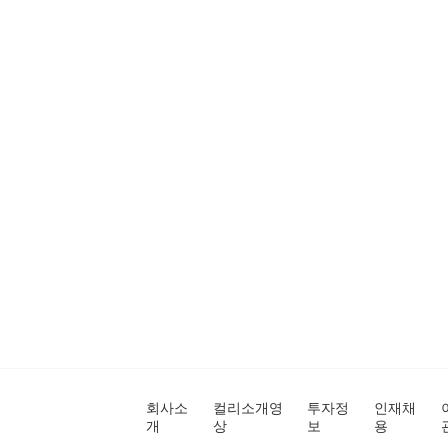
회사소
컬리소개영
투자정
인재채
개
상
보
용