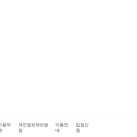
이용약
개인정보처리방
이용안
입점신
관
침
내
청