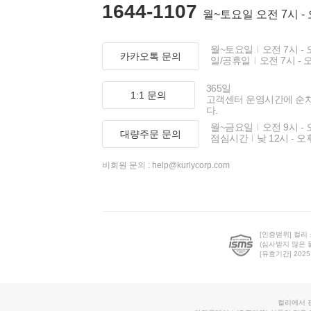
1644-1107
월~토요일 오전 7시 -
월~토요일
오전 7시 - 
카카오톡 문의
일/공휴일
오전 7시 - 
365일
1:1 문의
고객센터 운영시간에 순
다.
월~금요일
오전 9시 - 
대량주문 문의
점심시간
낮 12시 - 오
비회원 문의 :
help@kurlycorp.com
[인증범위] 컬리
(심사받지 않은 
[유효기간] 2025.0
컬리에서 