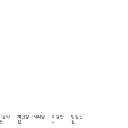
이용약
개인정보처리방
이용안
입점신
관
침
내
청