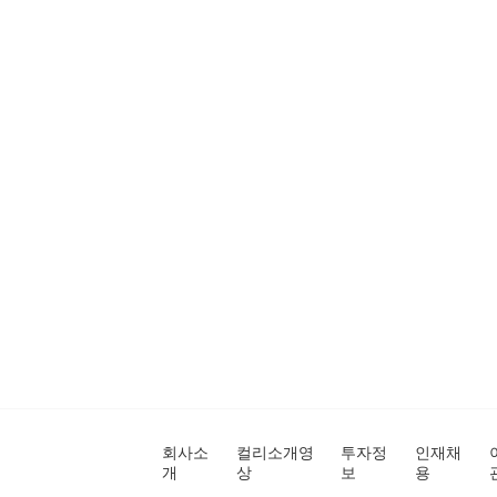
회사소
컬리소개영
투자정
인재채
개
상
보
용