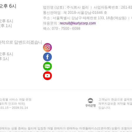
 오후 6시
법인명 (상호) : 주식회사 컬리
사업자등록번호 : 261-81
통신판매업 : 제 2018-서울강남-01646 호
주소 : 서울특별시 강남구 테헤란로 133, 18층(역삼동)
오후 6시
채용문의 :
recruit@kurlycorp.com
오후 1시
팩스: 070 - 7500 - 6098
차적으로 답변드리겠습니
오후 6시
후 1시
 쇼핑몰 서비스 개발·운영
고객님이 현금으로 결제한
물리적 인프라 제외)
채무지급보증 계약을 체
1.15 ~ 2028.01.14
있습니다.
판매되는 상품 중에는 컬리에 입점한 개별 판매자가 판매하는 마켓플레이스(오픈마켓) 상품이 포함되어