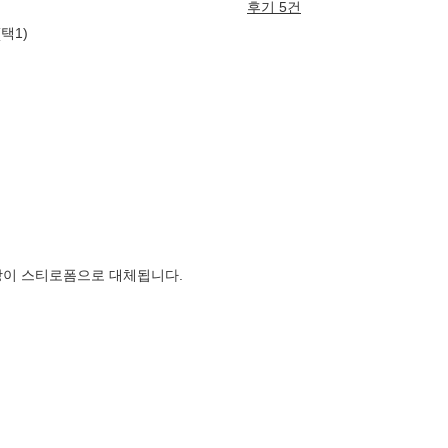
후기 5건
(택1)
장이 스티로폼으로 대체됩니다.