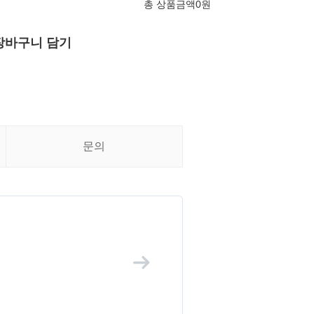
총 상품금액
0
원
장바구니 담기
문의