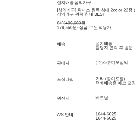
설치배송
삼익가구
[삼익가구] 위더스 원목 침대 2color 22종 
삼익가구 원목 침대 BEST
64
%
499,000
원
179,550
원
~
상품 쿠폰 적용가
설치배송
배송
담당자 연락 후 방문
(주)스튜디오삼익
판매자
기타 (종이포장)
포장타입
택배배송은 에코 포
베트남
원산지
1644-6025
A/S 안내
1644-6025