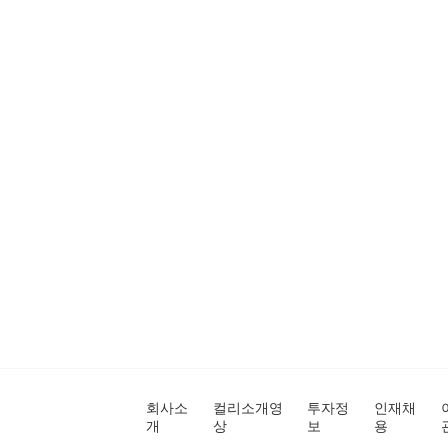
회사소
컬리소개영
투자정
인재채
개
상
보
용