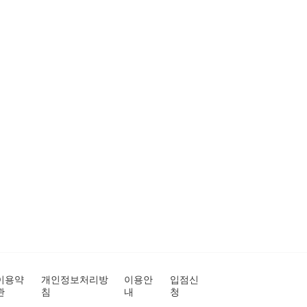
이용약
개인정보처리방
이용안
입점신
관
침
내
청