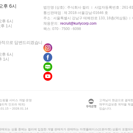
 오후 6시
법인명 (상호) : 주식회사 컬리
사업자등록번호 : 261-81
통신판매업 : 제 2018-서울강남-01646 호
주소 : 서울특별시 강남구 테헤란로 133, 18층(역삼동)
오후 6시
채용문의 :
recruit@kurlycorp.com
오후 1시
팩스: 070 - 7500 - 6098
차적으로 답변드리겠습니
오후 6시
후 1시
 쇼핑몰 서비스 개발·운영
고객님이 현금으로 결제한
물리적 인프라 제외)
채무지급보증 계약을 체
1.15 ~ 2028.01.14
있습니다.
판매되는 상품 중에는 컬리에 입점한 개별 판매자가 판매하는 마켓플레이스(오픈마켓) 상품이 포함되어