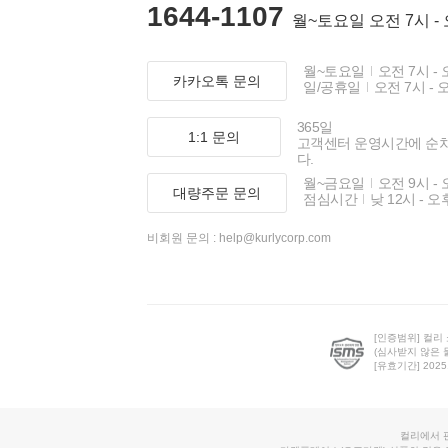
1644-1107
월~토요일 오전 7시 -
월~토요일
오전 7시 - 
카카오톡 문의
일/공휴일
오전 7시 - 
365일
1:1 문의
고객센터 운영시간에 순
다.
월~금요일
오전 9시 - 
대량주문 문의
점심시간
낮 12시 - 오
비회원 문의 :
help@kurlycorp.com
[인증범위] 컬리
(심사받지 않은 
[유효기간] 2025.0
컬리에서 