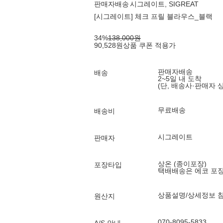
판매자배송
시그레이트, SIGREAT
[시그레이트] 체크 프릴 블라우스_블랙
34
%
138,000
원
90,528
원
상품 쿠폰 적용가
판매자배송
배송
2~5일 내 도착
(단, 배송사·판매자 
무료배송
배송비
시그레이트
판매자
상온 (종이포장)
포장타입
택배배송은 에코 포
상품설명/상세정보 
원산지
070-8095-5833