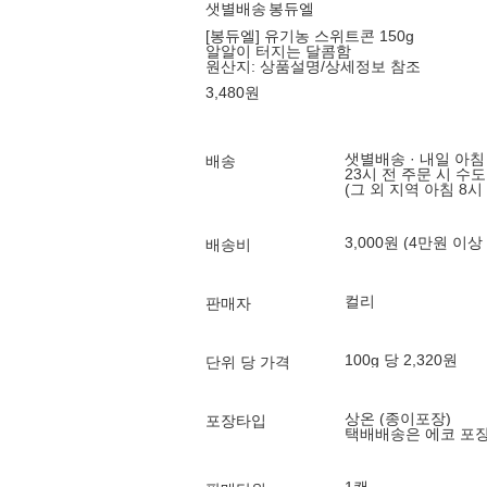
샛별배송
봉듀엘
[봉듀엘] 유기농 스위트콘 150g
알알이 터지는 달콤함
원산지:
상품설명/상세정보 참조
3,480
원
샛별배송 · 내일 아침
배송
23시 전 주문 시 수
(그 외 지역 아침 8시
3,000원 (4만원 이상
배송비
컬리
판매자
100g 당 2,320원
단위 당 가격
상온 (종이포장)
포장타입
택배배송은 에코 포