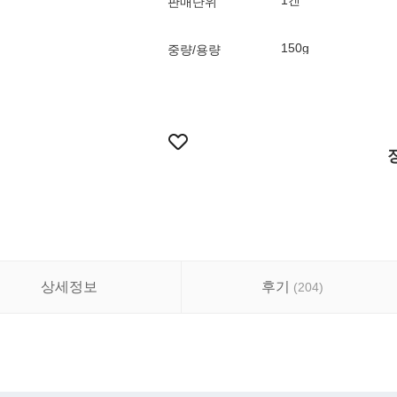
1캔
판매단위
150g
중량/용량
상세정보
후기
(
204
)