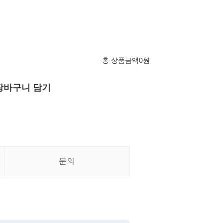
총 상품금액
0
원
장바구니 담기
문의