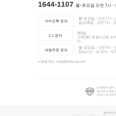
1644-1107
월~토요일 오전 7시 -
월~토요일
오전 7시 - 
카카오톡 문의
일/공휴일
오전 7시 - 
365일
1:1 문의
고객센터 운영시간에 순
다.
월~금요일
오전 9시 - 
대량주문 문의
점심시간
낮 12시 - 오
비회원 문의 :
help@kurlycorp.com
[인증범위] 컬리
(심사받지 않은 
[유효기간] 2025.0
컬리에서 