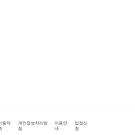
이용약
개인정보처리방
이용안
입점신
관
침
내
청