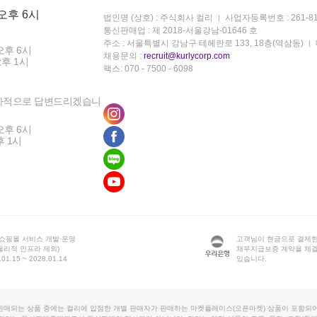
 오후 6시
법인명 (상호) : 주식회사 컬리
사업자등록번호 : 261-81
통신판매업 : 제 2018-서울강남-01646 호
주소 : 서울특별시 강남구 테헤란로 133, 18층(역삼동)
오후 6시
채용문의 :
recruit@kurlycorp.com
오후 1시
팩스: 070 - 7500 - 6098
차적으로 답변드리겠습니
오후 6시
후 1시
 쇼핑몰 서비스 개발·운영
고객님이 현금으로 결제한
물리적 인프라 제외)
채무지급보증 계약을 체
1.15 ~ 2028.01.14
있습니다.
판매되는 상품 중에는 컬리에 입점한 개별 판매자가 판매하는 마켓플레이스(오픈마켓) 상품이 포함되어