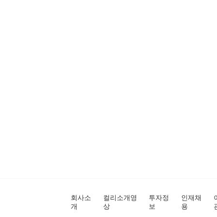
회사소
컬리소개영
투자정
인재채
개
상
보
용