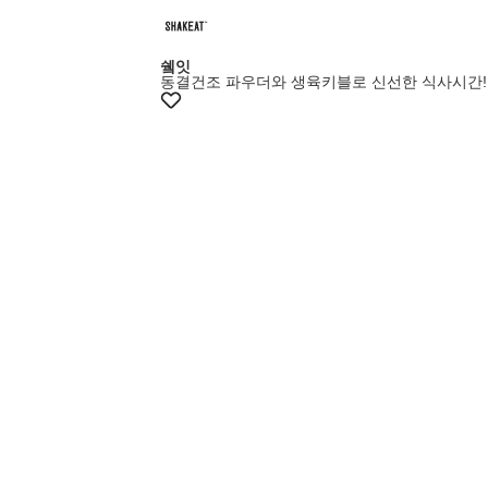
+10% 쿠폰
쉨잇
동결건조 파우더와 생육키블로 신선한 식사시간!