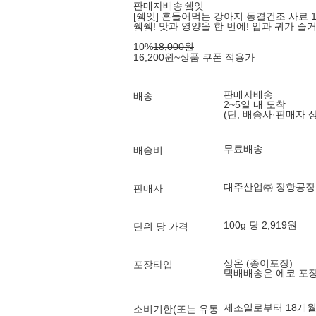
판매자배송
쉨잇
[쉨잇] 흔들어먹는 강아지 동결건조 사료 185g
쉨쉨! 맛과 영양을 한 번에! 입과 귀가 즐
10
%
18,000
원
16,200
원
~
상품 쿠폰 적용가
판매자배송
배송
2~5일 내 도착
(단, 배송사·판매자 
무료배송
배송비
대주산업㈜ 장항공장
판매자
100g 당 2,919원
단위 당 가격
상온 (종이포장)
포장타입
택배배송은 에코 포
제조일로부터 18개
소비기한(또는 유통