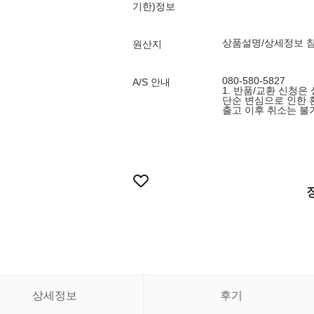
기한)정보
상품설명/상세정보 
원산지
080-580-5827
A/S 안내
1. 반품/교환 신청은
단순 변심으로 인한 
출고 이후 취소는 불
상세정보
후기