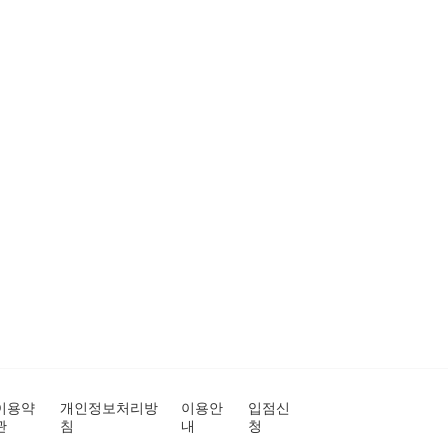
이용약
개인정보처리방
이용안
입점신
관
침
내
청