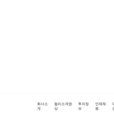
회사소
컬리소개영
투자정
인재채
개
상
보
용