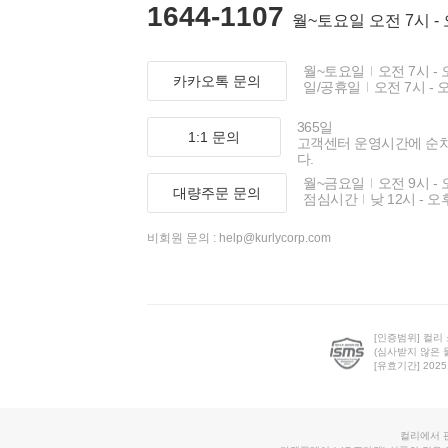
1644-1107
월~토요일 오전 7시 -
월~토요일
오전 7시 - 
카카오톡 문의
일/공휴일
오전 7시 - 
365일
1:1 문의
고객센터 운영시간에 순
다.
월~금요일
오전 9시 - 
대량주문 문의
점심시간
낮 12시 - 오
비회원 문의 :
help@kurlycorp.com
[인증범위] 컬리
(심사받지 않은 
[유효기간] 2025.0
컬리에서 