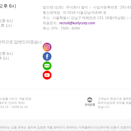
 오후 6시
법인명 (상호) : 주식회사 컬리
사업자등록번호 : 261-81
통신판매업 : 제 2018-서울강남-01646 호
주소 : 서울특별시 강남구 테헤란로 133, 18층(역삼동)
오후 6시
채용문의 :
recruit@kurlycorp.com
오후 1시
팩스: 070 - 7500 - 6098
차적으로 답변드리겠습니
오후 6시
후 1시
 쇼핑몰 서비스 개발·운영
고객님이 현금으로 결제한
물리적 인프라 제외)
채무지급보증 계약을 체
1.15 ~ 2028.01.14
있습니다.
판매되는 상품 중에는 컬리에 입점한 개별 판매자가 판매하는 마켓플레이스(오픈마켓) 상품이 포함되어