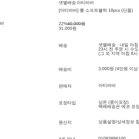
샛별배송
아티바바
[아티바바] 롱 소프트블럭 18pcs (단품)
바바
22
%
40,000
원
31,000
원
샛별배송 · 내일 아침
배송
23시 전 주문 시 수
(그 외 지역 아침 8시
3,000원 (4만원 이상
배송비
아티바바
판매자
상온 (종이포장)
포장타입
택배배송은 에코 포
상품설명/상세정보 
원산지
01083886100