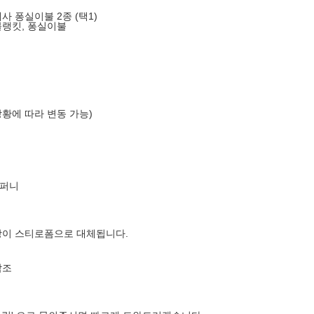
 퐁실이불 2종 (택1)
블랭킷, 퐁실이불
상황에 따라 변동 가능)
컴퍼니
장이 스티로폼으로 대체됩니다.
참조