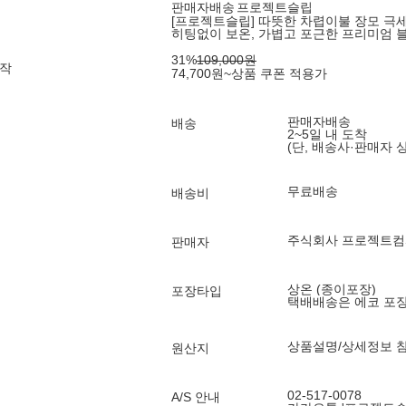
판매자배송
프로젝트슬립
[프로젝트슬립] 따뜻한 차렵이불 장모 극세사
히팅없이 보온, 가볍고 포근한 프리미엄 
31
%
109,000
원
시작
74,700
원
~
상품 쿠폰 적용가
판매자배송
배송
2~5일 내 도착
(단, 배송사·판매자 
무료배송
배송비
주식회사 프로젝트
판매자
상온 (종이포장)
포장타입
택배배송은 에코 포
상품설명/상세정보 
원산지
02-517-0078
A/S 안내