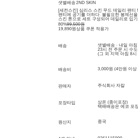
샛별배송
2ND SKIN
[세컨스킨] 심리스 스킨 무드 데일리 팬티 5
팬티에 공기를 더하다. 불필요한 봉제선을 
스킨 톤으로 세트 구성되어 데일리로 입기
80
%
99,500
원
19,890
원
상품 쿠폰 적용가
샛별배송 · 내일 아침
배송
23시 전 주문 시 수
(그 외 지역 아침 8시
3,000원 (4만원 이상
배송비
주식회사 자칼
판매자
상온 (종이포장)
포장타입
택배배송은 에코 포
중국
원산지