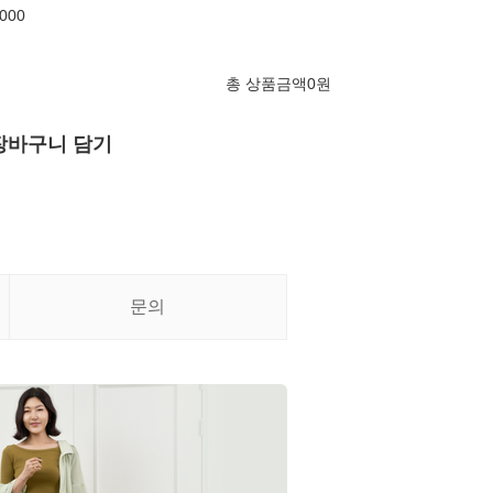
000
총 상품금액
0
원
장바구니 담기
문의