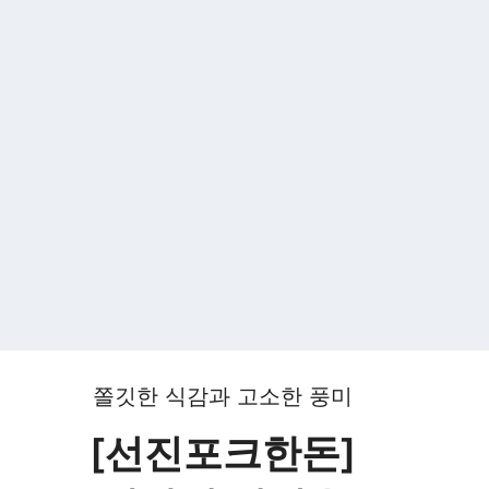
쫄깃한 식감과 고소한 풍미
[선진포크한돈]