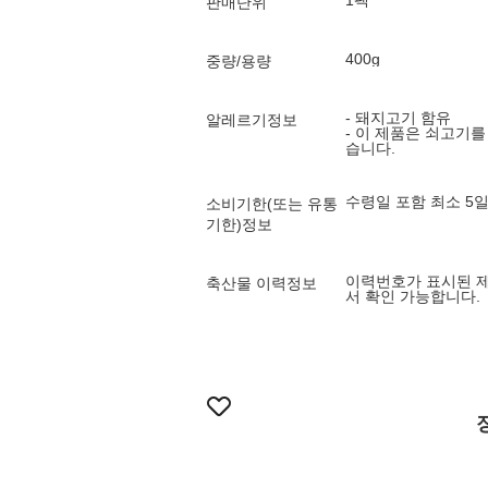
1팩
판매단위
400g
중량/용량
- 돼지고기 함유
알레르기정보
- 이 제품은 쇠고기
습니다.
수령일 포함 최소 5
소비기한(또는 유통
기한)정보
이력번호가 표시된 
축산물 이력정보
서 확인 가능합니다.