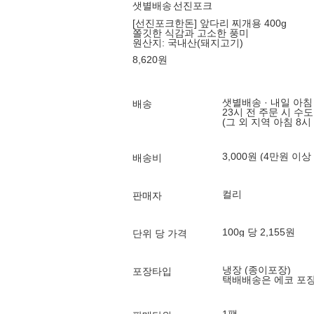
샛별배송
선진포크
[선진포크한돈] 앞다리 찌개용 400g
쫄깃한 식감과 고소한 풍미
원산지:
국내산(돼지고기)
8,620
원
샛별배송 · 내일 아침
배송
23시 전 주문 시 수
(그 외 지역 아침 8시
3,000원 (4만원 이상
배송비
컬리
판매자
100g 당 2,155원
단위 당 가격
냉장 (종이포장)
포장타입
택배배송은 에코 포