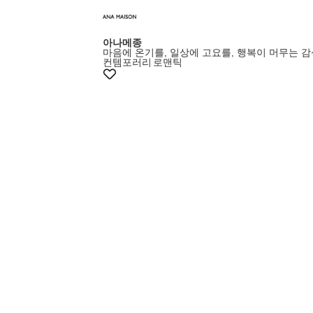
아나메종
마음에 온기를, 일상에 고요를, 행복이 머무는 감
컨템포러리
로맨틱