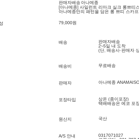
판매자배송
아나메종
[아나메종] 사일런트 리마크 실크 롱쁘띠
아나메종만의 패턴을 담은 롱 쁘띠 스카프
79,000
원
성
판매자배송
배송
2~5일 내 도착
(단, 배송사·판매자 
무료배송
배송비
아나메종 ANAMAIS
판매자
상온 (종이포장)
포장타입
택배배송은 에코 포
국산
원산지
0317071027
A/S 안내