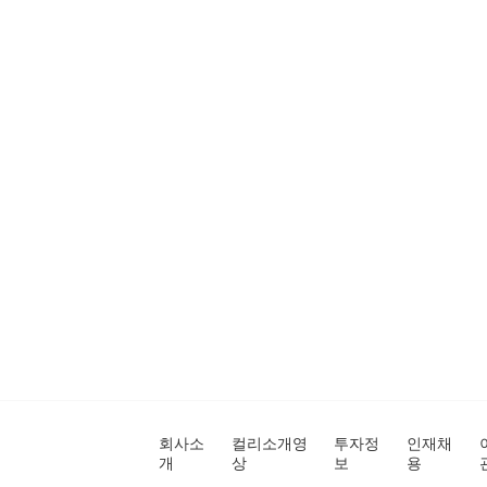
회사소
컬리소개영
투자정
인재채
개
상
보
용