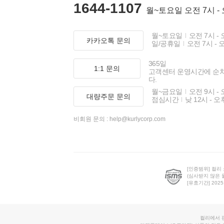
1644-1107
월~토요일 오전 7시 -
월~토요일
오전 7시 - 
카카오톡 문의
일/공휴일
오전 7시 - 
365일
1:1 문의
고객센터 운영시간에 순
다.
월~금요일
오전 9시 - 
대량주문 문의
점심시간
낮 12시 - 오
비회원 문의 :
help@kurlycorp.com
[인증범위] 컬리
(심사받지 않은 
[유효기간] 2025.0
컬리에서 