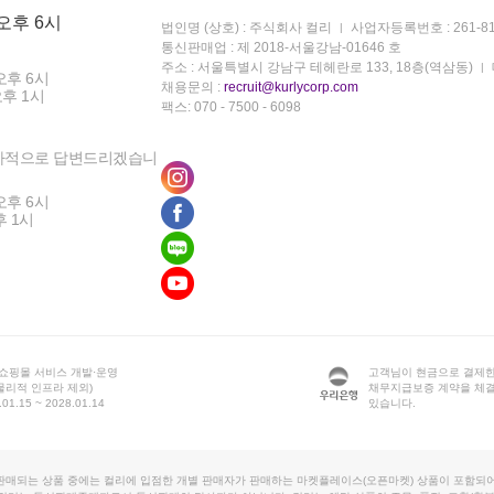
 오후 6시
법인명 (상호) : 주식회사 컬리
사업자등록번호 : 261-81
통신판매업 : 제 2018-서울강남-01646 호
주소 : 서울특별시 강남구 테헤란로 133, 18층(역삼동)
오후 6시
채용문의 :
recruit@kurlycorp.com
오후 1시
팩스: 070 - 7500 - 6098
차적으로 답변드리겠습니
오후 6시
후 1시
 쇼핑몰 서비스 개발·운영
고객님이 현금으로 결제한
물리적 인프라 제외)
채무지급보증 계약을 체
1.15 ~ 2028.01.14
있습니다.
판매되는 상품 중에는 컬리에 입점한 개별 판매자가 판매하는 마켓플레이스(오픈마켓) 상품이 포함되어