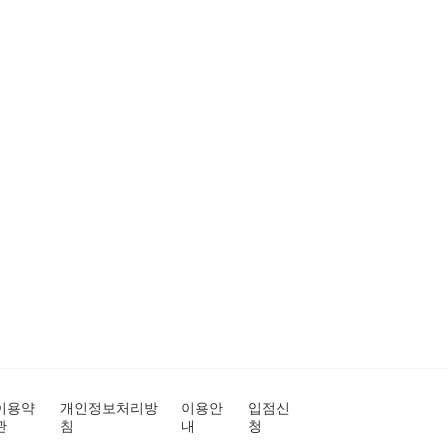
이용약
개인정보처리방
이용안
입점신
관
침
내
청