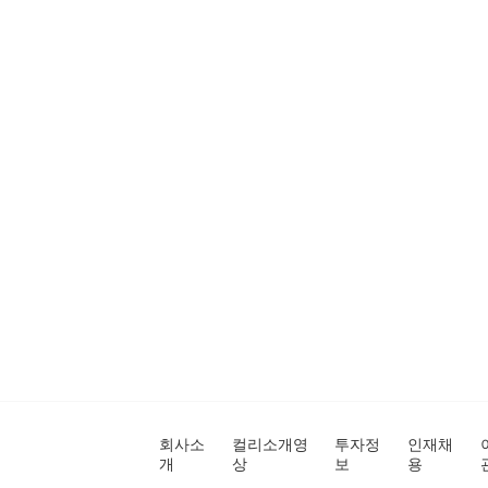
회사소
컬리소개영
투자정
인재채
개
상
보
용