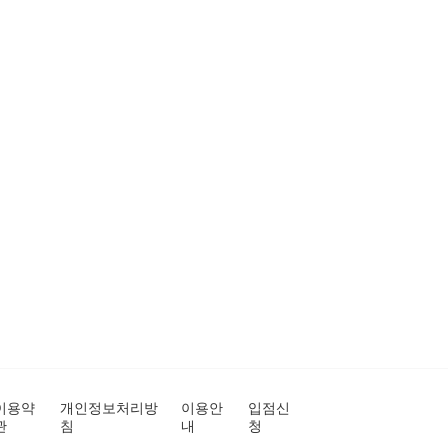
이용약
개인정보처리방
이용안
입점신
관
침
내
청