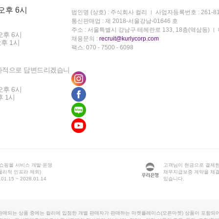
 오후 6시
법인명 (상호) : 주식회사 컬리
사업자등록번호 : 261-81
통신판매업 : 제 2018-서울강남-01646 호
주소 : 서울특별시 강남구 테헤란로 133, 18층(역삼동)
오후 6시
채용문의 :
recruit@kurlycorp.com
오후 1시
팩스: 070 - 7500 - 6098
차적으로 답변드리겠습니
오후 6시
후 1시
 쇼핑몰 서비스 개발·운영
고객님이 현금으로 결제한
물리적 인프라 제외)
채무지급보증 계약을 체
1.15 ~ 2028.01.14
있습니다.
판매되는 상품 중에는 컬리에 입점한 개별 판매자가 판매하는 마켓플레이스(오픈마켓) 상품이 포함되어