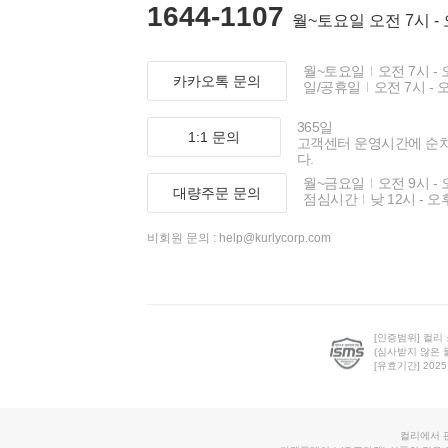
1644-1107
월~토요일 오전 7시 -
월~토요일
오전 7시 - 
카카오톡 문의
일/공휴일
오전 7시 - 
365일
1:1 문의
고객센터 운영시간에 순
다.
월~금요일
오전 9시 - 
대량주문 문의
점심시간
낮 12시 - 오
비회원 문의 :
help@kurlycorp.com
[인증범위] 컬리
(심사받지 않은 
[유효기간] 2025.0
컬리에서 