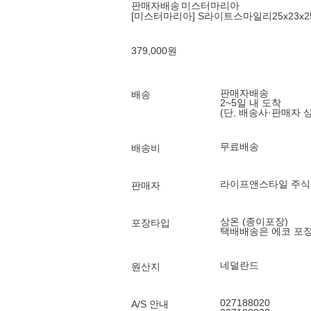
판매자배송
미스터마리아
[미스터마리아] S라이트스마일리25x23x25
379,000
원
판매자배송
배송
2~5일 내 도착
(단, 배송사·판매자 
무료배송
배송비
라이프앤스타일 주식회사 (
판매자
상온 (종이포장)
포장타입
택배배송은 에코 포
네덜란드
원산지
027188020
A/S 안내