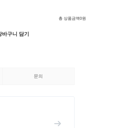
총 상품금액
0
원
장바구니 담기
문의